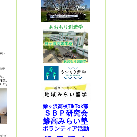
あおもり創造学
鰺ヶ沢高校TikTok部
ＳＢＰ研究会
鰺高みらい塾
ボランティア活動