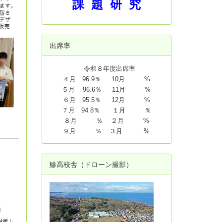
課 題 研 究
出席率
令和８年度出席率
４月 96.9％ 10月 %
５月 96.6％ 11月 %
６月 95.5％ 12月 %
７月 94.8
％ １月 ％
８月 ％ ２月 %
９月 ％ ３月 %
鰺高校舎（ドローン撮影）