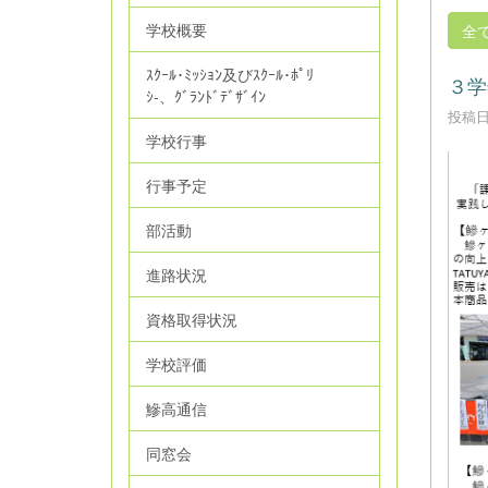
学校概要
全
ｽｸｰﾙ･ﾐｯｼｮﾝ及びｽｸｰﾙ･ﾎﾟﾘ
３学
ｼ‐、ｸﾞﾗﾝﾄﾞﾃﾞｻﾞｲﾝ
投稿日時
学校行事
行事予定
部活動
進路状況
資格取得状況
学校評価
鰺高通信
同窓会