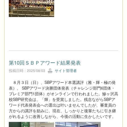
第10回ＳＢＰアワード結果発表
投稿日時 : 2025/08/03
サイト管理者
８月３日（日）、SBPアワード本選講評（雅・輝・極の発
表）、 SBPアワード決勝団体発表（チャレンジ部門6団体・
プレミア部門1団体）がオンラインで行われました。鰺ヶ沢高
校SBP研究会は、「輝」を受賞しました。残念ながらSBPア
ワード代表発表会への選出は叶いませんでしたが、審査員の
方からの講評を励みに、現在、しっかりと後輩たちに引き継
がれるように改善しながら、今後の活動に生かしたいです。