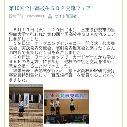
第10回全国高校生ＳＢＰ交流フェア
投稿日時 : 2025/08/26
サイト管理者
８月１９日（火）、２０日（水）、三重県伊勢市の皇
學館大学で行われた第10回全国高校生ＳＢＰ交流フェア
に参加しました。
１９日は、オープニングセレモニー、開会式、代表発
表会、実践発表交流会、演劇発表鑑賞会と盛りだくさん
の内容で充実した１日を過ごしました。
２０日は、ワークショップで「カードゲームから学ぶ
ＳＢＰの考え方」に参加し、他校の生徒と交流を深め、
意見交換することができました。
結果発表、表彰式が行われ、鰺ヶ沢高校SBP研究会は
審査員特別賞として「百五銀行賞」を受賞することがで
きました。