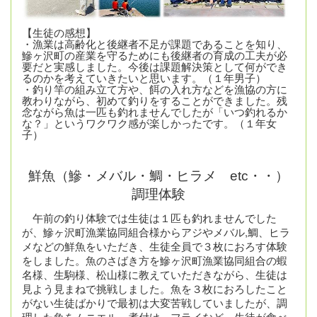
【生徒の感想】
・漁業は高齢化と後継者不足が課題であることを知り、
鰺ヶ沢町の産業を守るためにも後継者の育成の工夫が必
要だと実感しました。今後は課題解決策として何ができ
るのかを考えていきたいと思います。（１年男子）
・釣り竿の組み立て方や、餌の入れ方などを漁協の方に
教わりながら、初めて釣りをすることができました。残
念ながら魚は一匹も釣れませんでしたが「いつ釣れるか
な？」というワクワク感が楽しかったです。（１年女
子）
鮮魚（鰺・メバル・鯛・ヒラメ etc・・）
調理体験
午前の釣り体験では生徒は１匹も釣れませんでした
が、鰺ヶ沢町漁業協同組合様からアジやメバル,鯛、ヒラ
メなどの鮮魚をいただき、生徒全員で３枚におろす体験
をしました。魚のさばき方を鰺ヶ沢町漁業協同組合の蝦
名様、生駒様、松山様に教えていただきながら、生徒は
見よう見まねで挑戦しました。魚を３枚におろしたこと
がない生徒ばかりで最初は大変苦戦していましたが、調
理した魚をムニエル、煮付け、フライなど、生徒が食べ