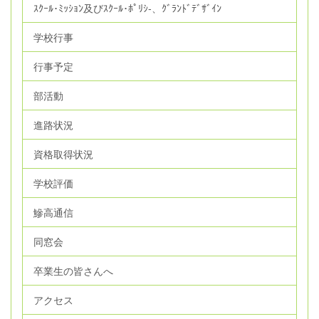
ｽｸｰﾙ･ﾐｯｼｮﾝ及びｽｸｰﾙ･ﾎﾟﾘｼ‐、ｸﾞﾗﾝﾄﾞﾃﾞｻﾞｲﾝ
学校行事
行事予定
部活動
進路状況
資格取得状況
学校評価
鰺高通信
同窓会
卒業生の皆さんへ
アクセス