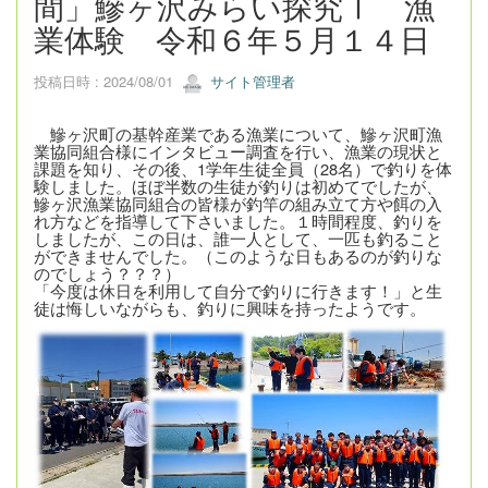
間」鰺ヶ沢みらい探究Ⅰ 漁
業体験 令和６年５月１４日
投稿日時 : 2024/08/01
サイト管理者
鰺ヶ沢町の基幹産業である漁業について、鰺ヶ沢町漁
業協同組合様にインタビュー調査を行い、漁業の現状と
課題を知り、その後、1学年生徒全員（28名）で釣りを体
験しました。ほぼ半数の生徒が釣りは初めてでしたが、
鰺ヶ沢漁業協同組合の皆様が釣竿の組み立て方や餌の入
れ方などを指導して下さいました。１時間程度、釣りを
しましたが、この日は、誰一人として、一匹も釣ること
ができませんでした。（このような日もあるのが釣りな
のでしょう？？？）
「今度は休日を利用して自分で釣りに行きます！」と生
徒は悔しいながらも、釣りに興味を持ったようです。