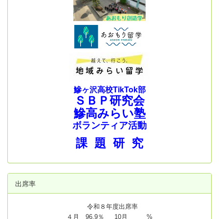
鰺ヶ沢高校TikTok部
ＳＢＰ研究会
鰺高みらい塾
ボランティア活動
課 題 研 究
出席率
令和８年度出席率
４月 96.9％ 10月 %