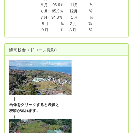
５月 96.6％ 11月 %
６月 95.5％ 12月 %
７月 94.8
％ １月 ％
８月 ％ ２月 %
９月 ％ ３月 %
鰺高校舎（ドローン撮影）
↑
画像をクリックすると映像と
校歌が流れます。
↓