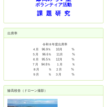
ボランティア活動
課 題 研 究
出席率
令和８年度出席率
４月 96.9％ 10月 %
５月 96.6％ 11月 %
６月 95.5％ 12月 %
７月 94.8
％ １月 ％
８月 ％ ２月 %
９月 ％ ３月 %
鰺高校舎（ドローン撮影）