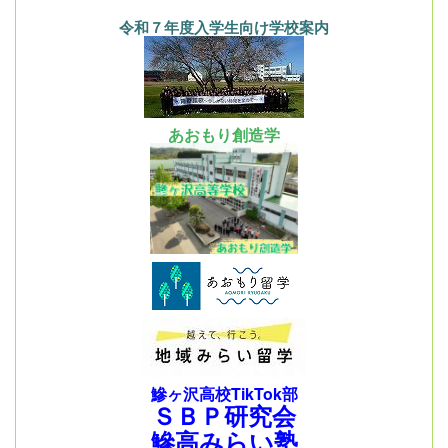
令和７年度入学生向け学校案内
あおもり創造学
鰺ヶ沢高校TikTok部
ＳＢＰ研究会
鰺高みらい塾