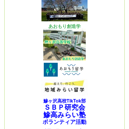
あおもり創造学
鰺ヶ沢高校TikTok部
ＳＢＰ研究会
鰺高みらい塾
ボランティア活動