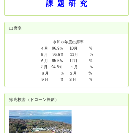
課 題 研 究
出席率
令和８年度出席率
４月 96.9％ 10月 %
５月 96.6％ 11月 %
６月 95.5％ 12月 %
７月 94.8
％ １月 ％
８月 ％ ２月 %
９月 ％ ３月 %
鰺高校舎（ドローン撮影）