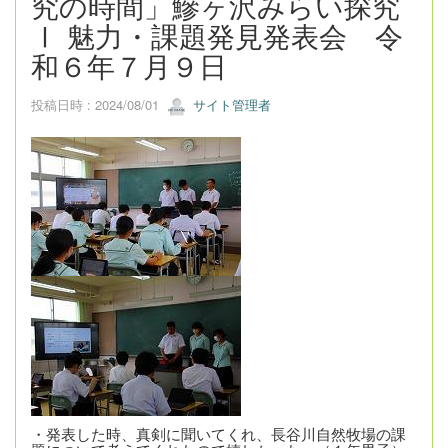
究の時間」鰺ヶ沢みらい探究
Ⅰ 魅力・課題発見発表会 令
和６年７月９日
投稿日時 : 2024/08/01
サイト管理者
・発表した時、真剣に聞いてくれ、長谷川自然牧場の課