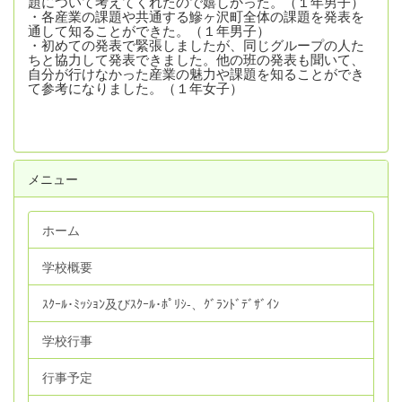
題について考えてくれたので嬉しかった。
（１年男子）
・各産業の課題や共通する鰺ヶ沢町全体の課題を発表を
通して知ることができた。（１年男子）
・初めての発表で緊張しましたが、同じグループの人た
ちと協力して発表できました。他の班の発表も
聞いて、
自分が行けなかった産業の魅力や課題を知ることができ
て参考になりました。（１年女子）
メニュー
ホーム
学校概要
ｽｸｰﾙ･ﾐｯｼｮﾝ及びｽｸｰﾙ･ﾎﾟﾘｼ‐、ｸﾞﾗﾝﾄﾞﾃﾞｻﾞｲﾝ
学校行事
行事予定