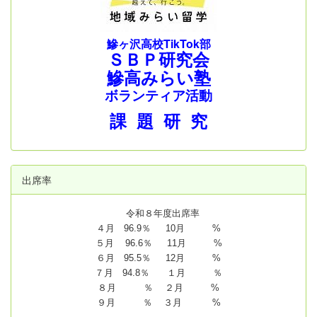
鰺ヶ沢高校TikTok部
ＳＢＰ研究会
鰺高みらい塾
ボランティア活動
課 題 研 究
出席率
令和８年度出席率
４月 96.9％ 10月 %
５月 96.6％ 11月 %
６月 95.5％ 12月 %
７月 94.8
％ １月 ％
８月 ％ ２月 %
９月 ％ ３月 %