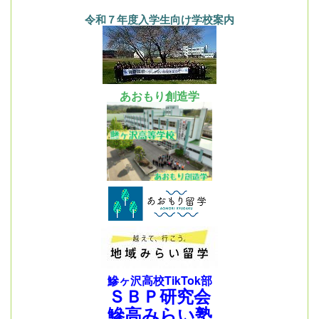
令和７年度入学生向け学校案内
あおもり創造学
鰺ヶ沢高校TikTok部
ＳＢＰ研究会
鰺高みらい塾