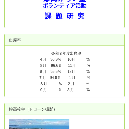
ボランティア活動
課 題 研 究
出席率
令和８年度出席率
４月 96.9％ 10月 %
５月 96.6％ 11月 %
６月 95.5％ 12月 %
７月 94.8
％ １月 ％
８月 ％ ２月 %
９月 ％ ３月 %
鰺高校舎（ドローン撮影）