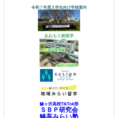
令和７年度入学生向け学校案内
あおもり創造学
鰺ヶ沢高校TikTok部
ＳＢＰ研究会
鰺高みらい塾