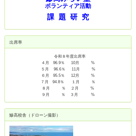
ボランティア活動
課 題 研 究
出席率
令和８年度出席率
４月 96.9％ 10月 %
５月 96.6％ 11月 %
６月 95.5％ 12月 %
７月 94.8
％ １月 ％
８月 ％ ２月 %
９月 ％ ３月 %
鰺高校舎（ドローン撮影）