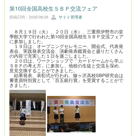
第10回全国高校生ＳＢＰ交流フェア
投稿日時 : 2025/08/26
サイト管理者
８月１９日（火）、２０日（水）、三重県伊勢市の皇
學館大学で行われた第10回全国高校生ＳＢＰ交流フェア
に参加しました。
１９日は、オープニングセレモニー、開会式、代表発
表会、実践発表交流会、演劇発表鑑賞会と盛りだくさん
の内容で充実した１日を過ごしました。
２０日は、ワークショップで「カードゲームから学ぶ
ＳＢＰの考え方」に参加し、他校の生徒と交流を深め、
意見交換することができました。
結果発表、表彰式が行われ、鰺ヶ沢高校SBP研究会は
審査員特別賞として「百五銀行賞」を受賞することがで
きました。