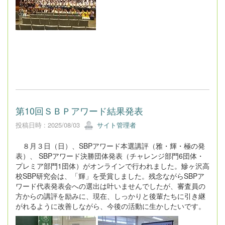
第10回ＳＢＰアワード結果発表
投稿日時 : 2025/08/03
サイト管理者
８月３日（日）、SBPアワード本選講評（雅・輝・極の発
表）、 SBPアワード決勝団体発表（チャレンジ部門6団体・
プレミア部門1団体）がオンラインで行われました。鰺ヶ沢高
校SBP研究会は、「輝」を受賞しました。残念ながらSBPア
ワード代表発表会への選出は叶いませんでしたが、審査員の
方からの講評を励みに、現在、しっかりと後輩たちに引き継
がれるように改善しながら、今後の活動に生かしたいです。