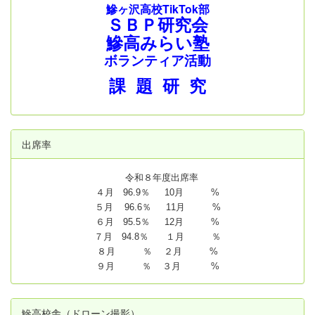
鰺ヶ沢高校TikTok部
ＳＢＰ研究会
鰺高みらい塾
ボランティア活動
課 題 研 究
出席率
令和８年度出席率
４月 96.9％ 10月 %
５月 96.6％ 11月 %
６月 95.5％ 12月 %
７月 94.8
％ １月 ％
８月 ％ ２月 %
９月 ％ ３月 %
鰺高校舎（ドローン撮影）