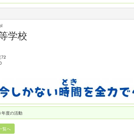
hool
等学校
72
0
３年度の活動
一覧へ