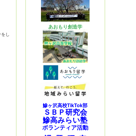
あおもり創造学
介をし
鰺ヶ沢高校TikTok部
ＳＢＰ研究会
鰺高みらい塾
ボランティア活動