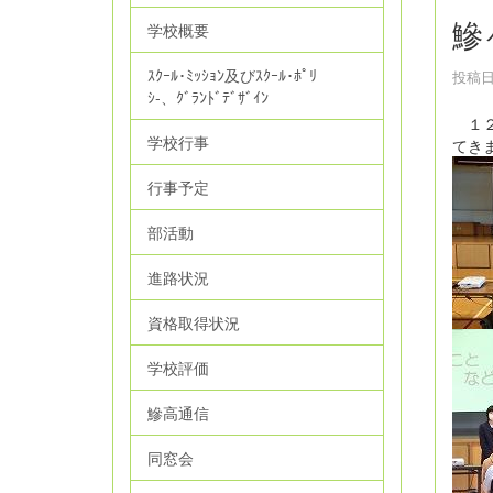
鰺
学校概要
ｽｸｰﾙ･ﾐｯｼｮﾝ及びｽｸｰﾙ･ﾎﾟﾘ
投稿日時
ｼ‐、ｸﾞﾗﾝﾄﾞﾃﾞｻﾞｲﾝ
１２
学校行事
てき
行事予定
部活動
進路状況
資格取得状況
学校評価
鰺高通信
同窓会