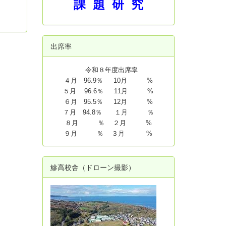
課 題 研 究
出席率
令和８年度出席率
４月 96.9％ 10月 %
５月 96.6％ 11月 %
６月 95.5％ 12月 %
７月 94.8
％ １月 ％
８月 ％ ２月 %
９月 ％ ３月 %
鰺高校舎（ドローン撮影）