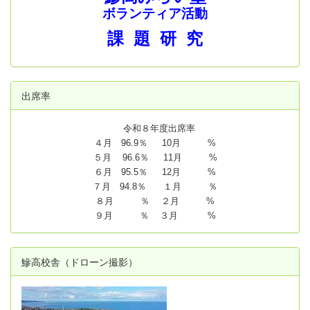
ボランティア活動
課 題 研 究
出席率
令和８年度出席率
４月 96.9％ 10月 %
５月 96.6％ 11月 %
６月 95.5％ 12月 %
７月 94.8
％ １月 ％
８月 ％ ２月 %
９月 ％ ３月 %
鰺高校舎（ドローン撮影）