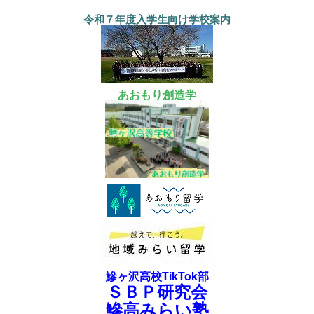
令和７年度入学生向け学校案内
あおもり創造学
鰺ヶ沢高校TikTok部
ＳＢＰ研究会
鰺高みらい塾