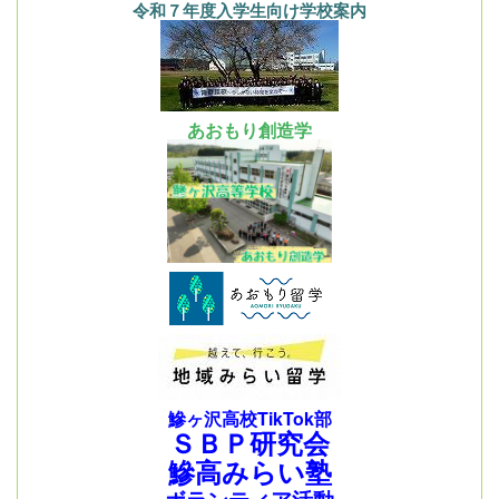
令和７年度入学生向け学校案内
あおもり創造学
鰺ヶ沢高校TikTok部
ＳＢＰ研究会
鰺高みらい塾