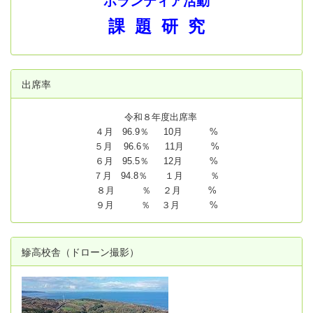
ボランティア活動
課 題 研 究
出席率
令和８年度出席率
４月 96.9％ 10月 %
５月 96.6％ 11月 %
６月 95.5％ 12月 %
７月 94.8
％ １月 ％
８月 ％ ２月 %
９月 ％ ３月 %
鰺高校舎（ドローン撮影）