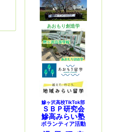
あおもり創造学
鰺ヶ沢高校TikTok部
ＳＢＰ研究会
鰺高みらい塾
ボランティア活動