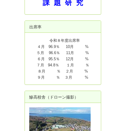
課 題 研 究
出席率
令和８年度出席率
４月 96.9％ 10月 %
５月 96.6％ 11月 %
６月 95.5％ 12月 %
７月 94.8
％ １月 ％
８月 ％ ２月 %
９月 ％ ３月 %
鰺高校舎（ドローン撮影）