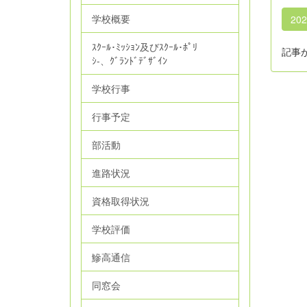
学校概要
20
ｽｸｰﾙ･ﾐｯｼｮﾝ及びｽｸｰﾙ･ﾎﾟﾘ
記事
ｼ‐、ｸﾞﾗﾝﾄﾞﾃﾞｻﾞｲﾝ
学校行事
行事予定
部活動
進路状況
資格取得状況
学校評価
鰺高通信
同窓会