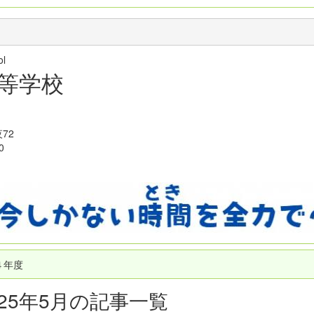
hool
等学校
72
0
４年度
025年5月の記事一覧