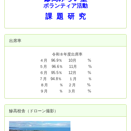
ボランティア活動
課 題 研 究
出席率
令和８年度出席率
４月 96.9％ 10月 %
５月 96.6％ 11月 %
６月 95.5％ 12月 %
７月 94.8
％ １月 ％
８月 ％ ２月 %
９月 ％ ３月 %
鰺高校舎（ドローン撮影）