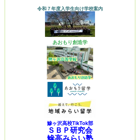
令和７年度入学生向け学校案内
あおもり創造学
鰺ヶ沢高校TikTok部
ＳＢＰ研究会
鰺高みらい塾