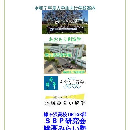
令和７年度入学生向け学校案内
あおもり創造学
鰺ヶ沢高校TikTok部
ＳＢＰ研究会
鰺高みらい塾