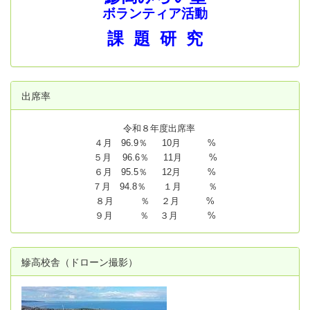
ボランティア活動
課 題 研 究
出席率
令和８年度出席率
４月 96.9％ 10月 %
５月 96.6％ 11月 %
６月 95.5％ 12月 %
７月 94.8
％ １月 ％
８月 ％ ２月 %
９月 ％ ３月 %
鰺高校舎（ドローン撮影）