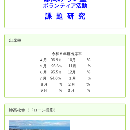
ボランティア活動
課 題 研 究
出席率
令和８年度出席率
４月 96.9％ 10月 %
５月 96.6％ 11月 %
６月 95.5％ 12月 %
７月 94.8
％ １月 ％
８月 ％ ２月 %
９月 ％ ３月 %
鰺高校舎（ドローン撮影）