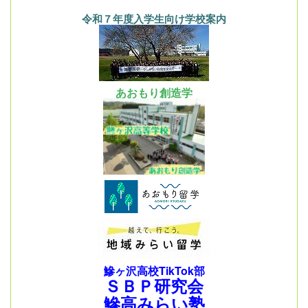
令和７年度入学生向け学校案内
あおもり創造学
鰺ヶ沢高校TikTok部
ＳＢＰ研究会
鰺高みらい塾