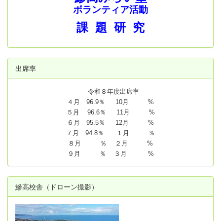
ボランティア活動
課 題 研 究
出席率
令和８年度出席率
４月 96.9％ 10月 %
５月 96.6％ 11月 %
６月 95.5％ 12月 %
７月 94.8
％ １月 ％
８月 ％ ２月 %
９月 ％ ３月 %
鰺高校舎（ドローン撮影）