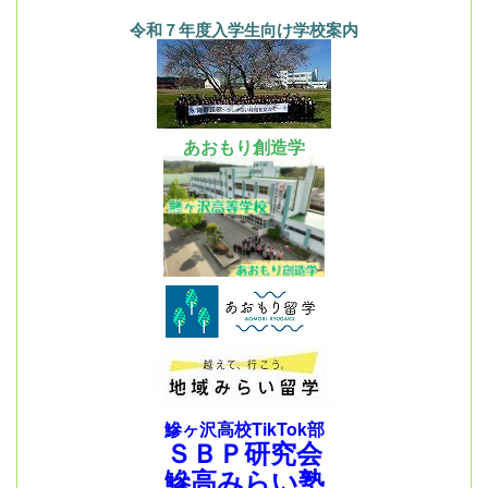
令和７年度入学生向け学校案内
あおもり創造学
鰺ヶ沢高校TikTok部
ＳＢＰ研究会
鰺高みらい塾