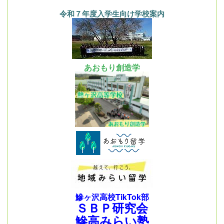
令和７年度入学生向け学校案内
あおもり創造学
鰺ヶ沢高校TikTok部
ＳＢＰ研究会
鰺高みらい塾