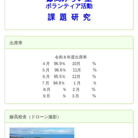
ボランティア活動
課 題 研 究
出席率
令和８年度出席率
４月 96.9％ 10月 %
５月 96.6％ 11月 %
６月 95.5％ 12月 %
７月 94.8
％ １月 ％
８月 ％ ２月 %
９月 ％ ３月 %
鰺高校舎（ドローン撮影）