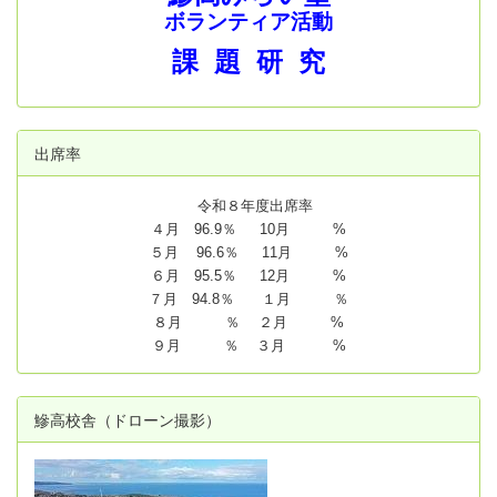
ボランティア活動
課 題 研 究
出席率
令和８年度出席率
４月 96.9％ 10月 %
５月 96.6％ 11月 %
６月 95.5％ 12月 %
７月 94.8
％ １月 ％
８月 ％ ２月 %
９月 ％ ３月 %
鰺高校舎（ドローン撮影）