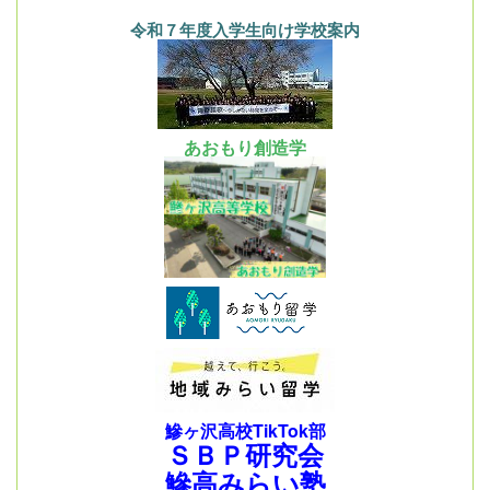
令和７年度入学生向け学校案内
あおもり創造学
鰺ヶ沢高校TikTok部
ＳＢＰ研究会
鰺高みらい塾