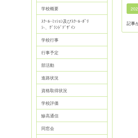
学校概要
20
ｽｸｰﾙ･ﾐｯｼｮﾝ及びｽｸｰﾙ･ﾎﾟﾘ
記事
ｼ‐、ｸﾞﾗﾝﾄﾞﾃﾞｻﾞｲﾝ
学校行事
行事予定
部活動
進路状況
資格取得状況
学校評価
鰺高通信
同窓会