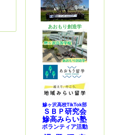
あおもり創造学
鰺ヶ沢高校TikTok部
ＳＢＰ研究会
鰺高みらい塾
ボランティア活動