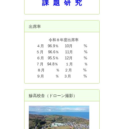
課 題 研 究
出席率
令和８年度出席率
４月 96.9％ 10月 %
５月 96.6％ 11月 %
６月 95.5％ 12月 %
７月 94.8
％ １月 ％
８月 ％ ２月 %
９月 ％ ３月 %
鰺高校舎（ドローン撮影）