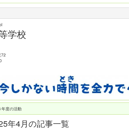
hool
等学校
72
0
３年度の活動
025年4月の記事一覧