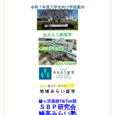
令和７年度入学生向け学校案内
あおもり創造学
鰺ヶ沢高校TikTok部
ＳＢＰ研究会
鰺高みらい塾