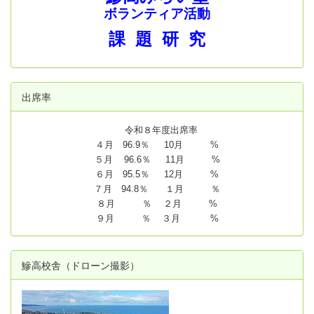
ボランティア活動
課 題 研 究
出席率
令和８年度出席率
４月 96.9％ 10月 %
５月 96.6％ 11月 %
６月 95.5％ 12月 %
７月 94.8
％ １月 ％
８月 ％ ２月 %
９月 ％ ３月 %
鰺高校舎（ドローン撮影）