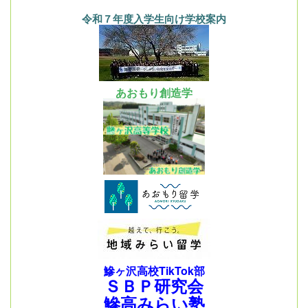
令和７年度入学生向け学校案内
あおもり創造学
鰺ヶ沢高校TikTok部
ＳＢＰ研究会
鰺高みらい塾