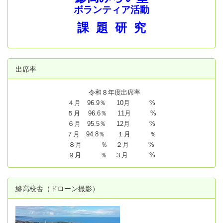
ボランティア活動
課 題 研 究
出席率
令和８年度出席率
４月 96.9％ 10月 %
５月 96.6％ 11月 %
６月 95.5％ 12月 %
７月 94.8
％ １月 ％
８月 ％ ２月 %
９月 ％ ３月 %
鰺高校舎（ドローン撮影）