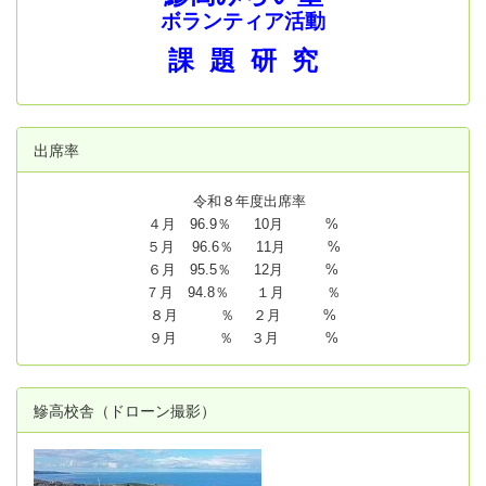
ボランティア活動
課 題 研 究
出席率
令和８年度出席率
４月 96.9％ 10月 %
５月 96.6％ 11月 %
６月 95.5％ 12月 %
７月 94.8
％ １月 ％
８月 ％ ２月 %
９月 ％ ３月 %
鰺高校舎（ドローン撮影）