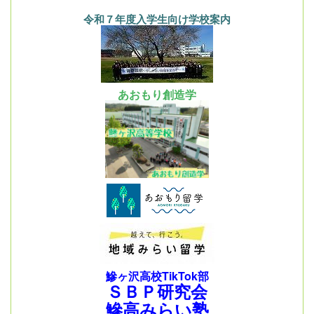
令和７年度入学生向け学校案内
あおもり創造学
鰺ヶ沢高校TikTok部
ＳＢＰ研究会
鰺高みらい塾