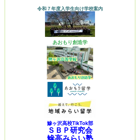
令和７年度入学生向け学校案内
あおもり創造学
鰺ヶ沢高校TikTok部
ＳＢＰ研究会
鰺高みらい塾