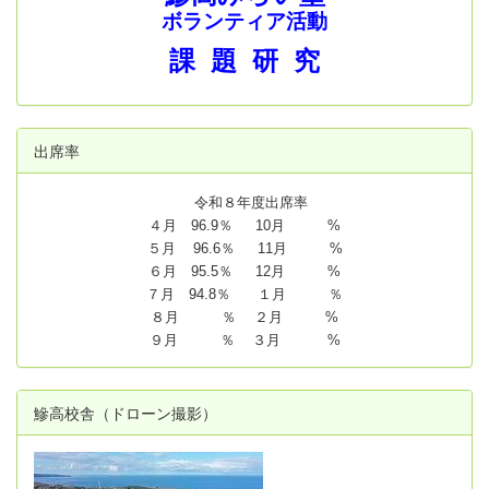
ボランティア活動
課 題 研 究
出席率
令和８年度出席率
４月 96.9％ 10月 %
５月 96.6％ 11月 %
６月 95.5％ 12月 %
７月 94.8
％ １月 ％
８月 ％ ２月 %
９月 ％ ３月 %
鰺高校舎（ドローン撮影）