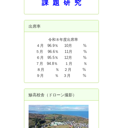
課 題 研 究
出席率
令和８年度出席率
４月 96.9％ 10月 %
５月 96.6％ 11月 %
６月 95.5％ 12月 %
７月 94.8
％ １月 ％
８月 ％ ２月 %
９月 ％ ３月 %
鰺高校舎（ドローン撮影）