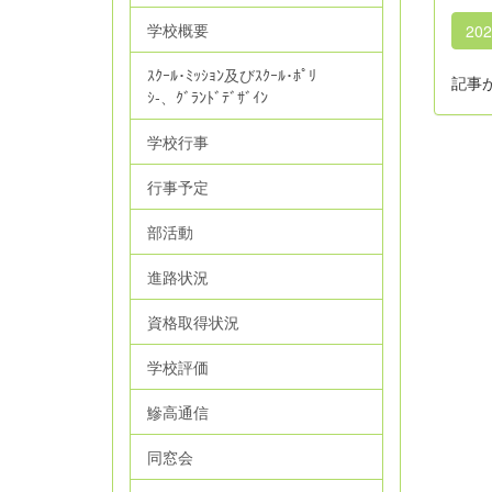
学校概要
20
ｽｸｰﾙ･ﾐｯｼｮﾝ及びｽｸｰﾙ･ﾎﾟﾘ
記事
ｼ‐、ｸﾞﾗﾝﾄﾞﾃﾞｻﾞｲﾝ
学校行事
行事予定
部活動
進路状況
資格取得状況
学校評価
鰺高通信
同窓会