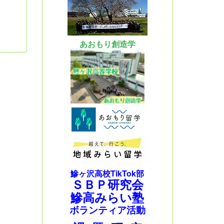
あおもり創造学
鰺ヶ沢高校TikTok部
ＳＢＰ研究会
鰺高みらい塾
ボランティア活動