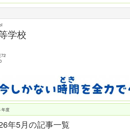
hool
等学校
72
0
４年度
026年5月の記事一覧