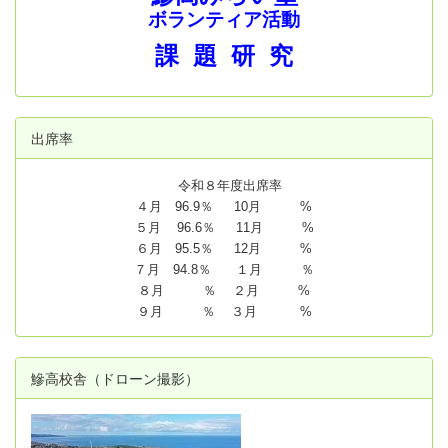
ボランティア活動
課 題 研 究
出席率
令和８年度出席率
４月 96.9％ 10月 %
５月 96.6％ 11月 %
６月 95.5％ 12月 %
７月 94.8
％ １月 ％
８月 ％ ２月 %
９月 ％ ３月 %
鰺高校舎（ドローン撮影）