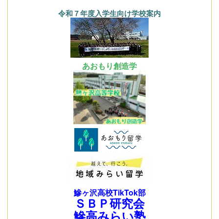
令和７年度入学生向け学校案内
あおもり創造学
鰺ヶ沢高校TikTok部
ＳＢＰ研究会
鰺高みらい塾