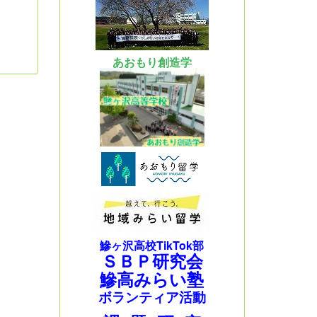
あおもり創造学
鰺ヶ沢高校TikTok部
ＳＢＰ研究会
鰺高みらい塾
ボランティア活動