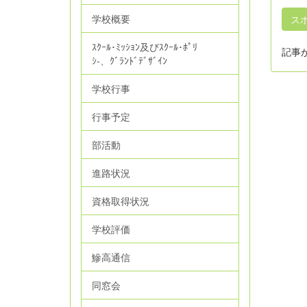
学校概要
ス
ｽｸｰﾙ･ﾐｯｼｮﾝ及びｽｸｰﾙ･ﾎﾟﾘ
記事
ｼ‐、ｸﾞﾗﾝﾄﾞﾃﾞｻﾞｲﾝ
学校行事
行事予定
部活動
進路状況
資格取得状況
学校評価
鰺高通信
同窓会