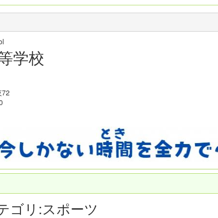
hool
等学校
72
0
テゴリ:スポーツ