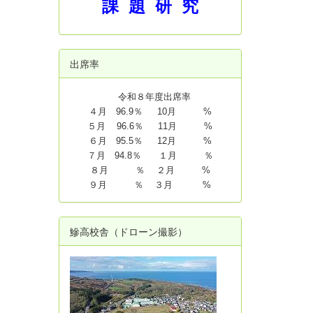
課 題 研 究
出席率
令和８年度出席率
４月 96.9％ 10月 %
５月 96.6％ 11月 %
６月 95.5％ 12月 %
７月 94.8
％ １月 ％
８月 ％ ２月 %
９月 ％ ３月 %
鰺高校舎（ドローン撮影）