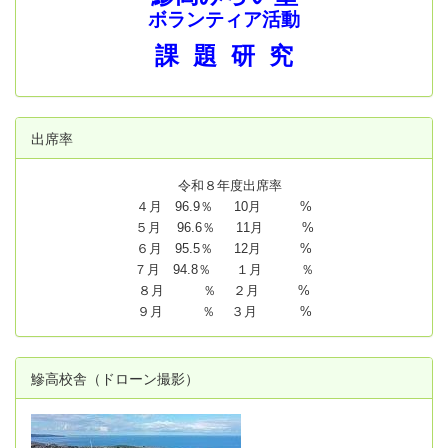
ボランティア活動
課 題 研 究
出席率
令和８年度出席率
４月 96.9％ 10月 %
５月 96.6％ 11月 %
６月 95.5％ 12月 %
７月 94.8
％ １月 ％
８月 ％ ２月 %
９月 ％ ３月 %
鰺高校舎（ドローン撮影）