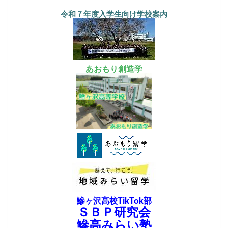
令和７年度入学生向け学校案内
あおもり創造学
鰺ヶ沢高校TikTok部
ＳＢＰ研究会
鰺高みらい塾