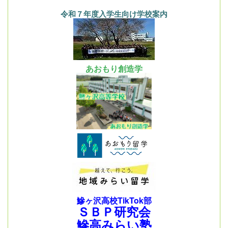
令和７年度入学生向け学校案内
あおもり創造学
鰺ヶ沢高校TikTok部
ＳＢＰ研究会
鰺高みらい塾