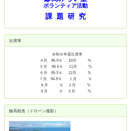
ボランティア活動
課 題 研 究
出席率
令和８年度出席率
４月 96.9％ 10月 %
５月 96.6％ 11月 %
６月 95.5％ 12月 %
７月 94.8
％ １月 ％
８月 ％ ２月 %
９月 ％ ３月 %
鰺高校舎（ドローン撮影）