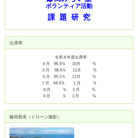
ボランティア活動
課 題 研 究
出席率
令和８年度出席率
４月 96.9％ 10月 %
５月 96.6％ 11月 %
６月 95.5％ 12月 %
７月 94.8
％ １月 ％
８月 ％ ２月 %
９月 ％ ３月 %
鰺高校舎（ドローン撮影）