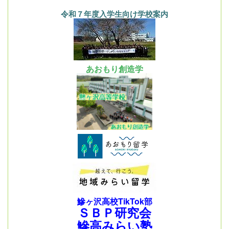
令和７年度入学生向け学校案内
あおもり創造学
鰺ヶ沢高校TikTok部
ＳＢＰ研究会
鰺高みらい塾