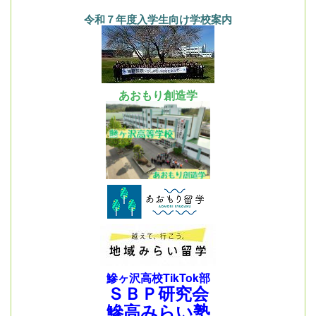
令和７年度入学生向け学校案内
あおもり創造学
鰺ヶ沢高校TikTok部
ＳＢＰ研究会
鰺高みらい塾