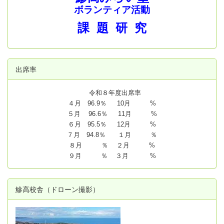
ボランティア活動
課 題 研 究
出席率
令和８年度出席率
４月 96.9％ 10月 %
５月 96.6％ 11月 %
６月 95.5％ 12月 %
７月 94.8
％ １月 ％
８月 ％ ２月 %
９月 ％ ３月 %
鰺高校舎（ドローン撮影）