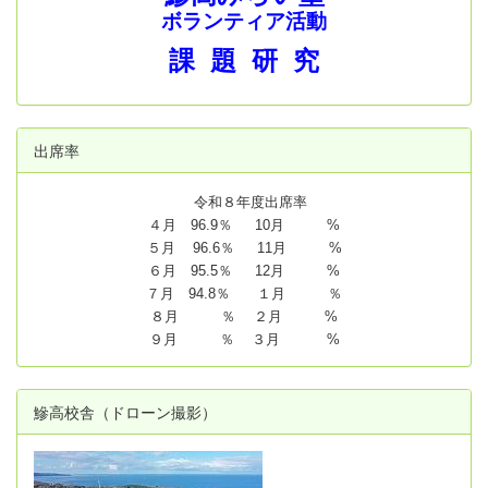
ボランティア活動
課 題 研 究
出席率
令和８年度出席率
４月 96.9％ 10月 %
５月 96.6％ 11月 %
６月 95.5％ 12月 %
７月 94.8
％ １月 ％
８月 ％ ２月 %
９月 ％ ３月 %
鰺高校舎（ドローン撮影）