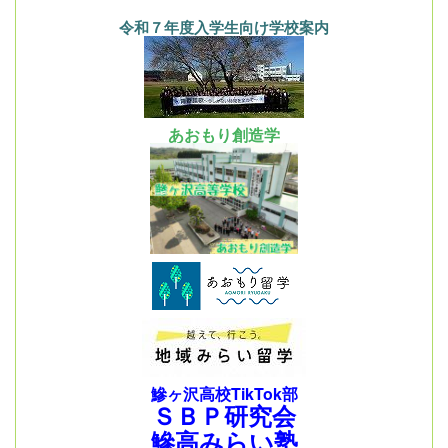
令和７年度入学生向け学校案内
あおもり創造学
鰺ヶ沢高校TikTok部
ＳＢＰ研究会
鰺高みらい塾