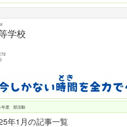
hool
等学校
72
0
５年度 部活動
025年1月の記事一覧