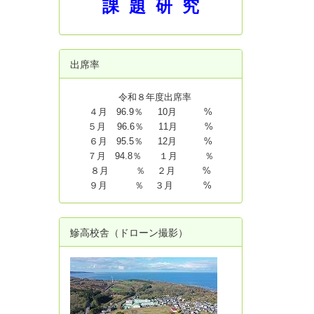
課 題 研 究
出席率
令和８年度出席率
４月 96.9％ 10月 %
５月 96.6％ 11月 %
６月 95.5％ 12月 %
７月 94.8
％ １月 ％
８月 ％ ２月 %
９月 ％ ３月 %
鰺高校舎（ドローン撮影）