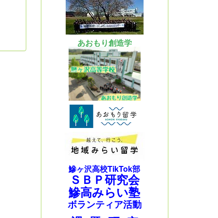
あおもり創造学
鰺ヶ沢高校TikTok部
ＳＢＰ研究会
鰺高みらい塾
ボランティア活動