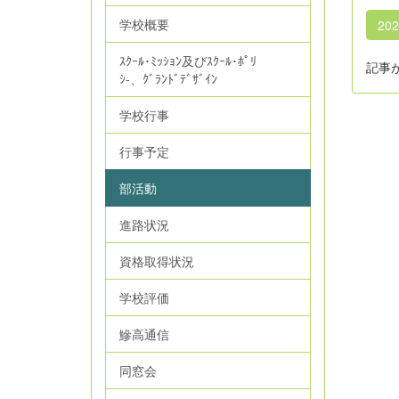
学校概要
20
ｽｸｰﾙ･ﾐｯｼｮﾝ及びｽｸｰﾙ･ﾎﾟﾘ
記事
ｼ‐、ｸﾞﾗﾝﾄﾞﾃﾞｻﾞｲﾝ
学校行事
行事予定
部活動
進路状況
資格取得状況
学校評価
鰺高通信
同窓会