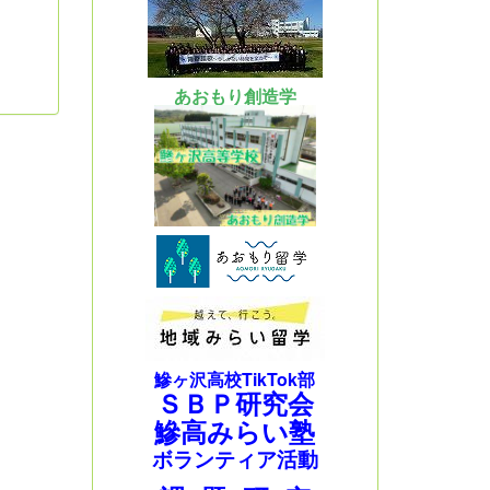
あおもり創造学
鰺ヶ沢高校TikTok部
ＳＢＰ研究会
鰺高みらい塾
ボランティア活動