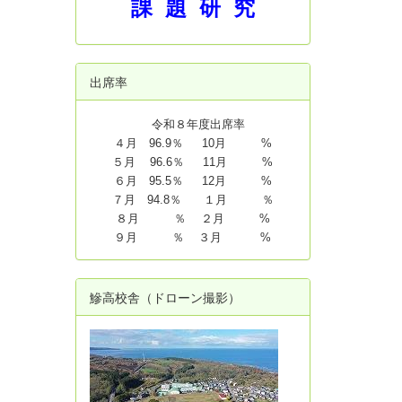
課 題 研 究
出席率
令和８年度出席率
４月 96.9％ 10月 %
５月 96.6％ 11月 %
６月 95.5％ 12月 %
７月 94.8
％ １月 ％
８月 ％ ２月 %
９月 ％ ３月 %
鰺高校舎（ドローン撮影）