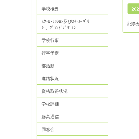
学校概要
20
ｽｸｰﾙ･ﾐｯｼｮﾝ及びｽｸｰﾙ･ﾎﾟﾘ
記事
ｼ‐、ｸﾞﾗﾝﾄﾞﾃﾞｻﾞｲﾝ
学校行事
行事予定
部活動
進路状況
資格取得状況
学校評価
鰺高通信
同窓会