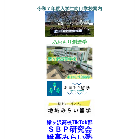
令和７年度入学生向け学校案内
あおもり創造学
鰺ヶ沢高校TikTok部
ＳＢＰ研究会
鰺高みらい塾