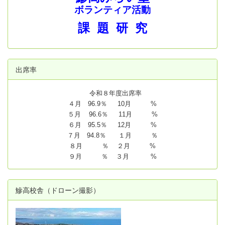
ボランティア活動
課 題 研 究
出席率
令和８年度出席率
４月 96.9％ 10月 %
５月 96.6％ 11月 %
６月 95.5％ 12月 %
７月 94.8
％ １月 ％
８月 ％ ２月 %
９月 ％ ３月 %
鰺高校舎（ドローン撮影）