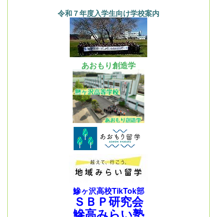
令和７年度入学生向け学校案内
あおもり創造学
鰺ヶ沢高校TikTok部
ＳＢＰ研究会
鰺高みらい塾