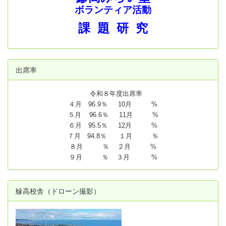
ボランティア活動
課 題 研 究
出席率
令和８年度出席率
４月 96.9％ 10月 %
５月 96.6％ 11月 %
６月 95.5％ 12月 %
７月 94.8
％ １月 ％
８月 ％ ２月 %
９月 ％ ３月 %
鰺高校舎（ドローン撮影）