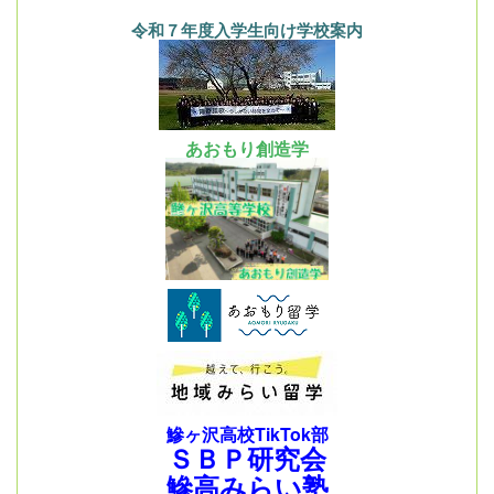
令和７年度入学生向け学校案内
あおもり創造学
鰺ヶ沢高校TikTok部
ＳＢＰ研究会
鰺高みらい塾