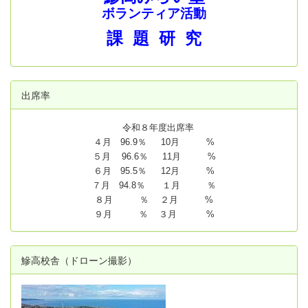
ボランティア活動
課 題 研 究
出席率
令和８年度出席率
４月 96.9％ 10月 %
５月 96.6％ 11月 %
６月 95.5％ 12月 %
７月 94.8
％ １月 ％
８月 ％ ２月 %
９月 ％ ３月 %
鰺高校舎（ドローン撮影）