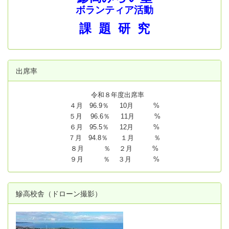
ボランティア活動
課 題 研 究
出席率
令和８年度出席率
４月 96.9％ 10月 %
５月 96.6％ 11月 %
６月 95.5％ 12月 %
７月 94.8
％ １月 ％
８月 ％ ２月 %
９月 ％ ３月 %
鰺高校舎（ドローン撮影）