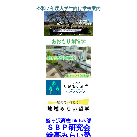
令和７年度入学生向け学校案内
あおもり創造学
鰺ヶ沢高校TikTok部
ＳＢＰ研究会
鰺高みらい塾