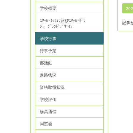
学校概要
20
ｽｸｰﾙ･ﾐｯｼｮﾝ及びｽｸｰﾙ･ﾎﾟﾘ
記事
ｼ‐、ｸﾞﾗﾝﾄﾞﾃﾞｻﾞｲﾝ
学校行事
行事予定
部活動
進路状況
資格取得状況
学校評価
鰺高通信
同窓会