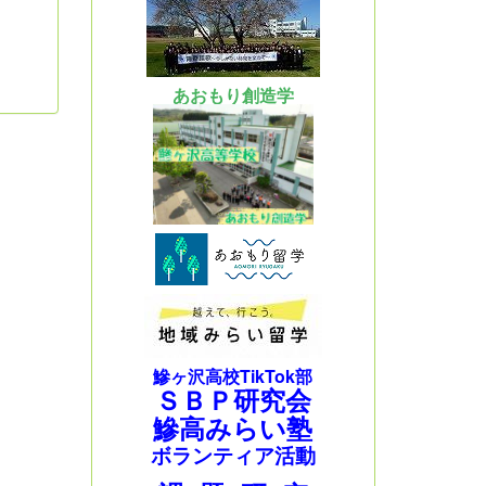
あおもり創造学
鰺ヶ沢高校TikTok部
ＳＢＰ研究会
鰺高みらい塾
ボランティア活動