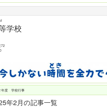
hool
等学校
72
0
２年度 学校行事
025年2月の記事一覧