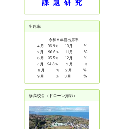
課 題 研 究
出席率
令和８年度出席率
４月 96.9％ 10月 %
５月 96.6％ 11月 %
６月 95.5％ 12月 %
７月 94.8
％ １月 ％
８月 ％ ２月 %
９月 ％ ３月 %
鰺高校舎（ドローン撮影）