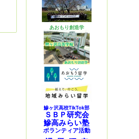
あおもり創造学
鰺ヶ沢高校TikTok部
ＳＢＰ研究会
鰺高みらい塾
ボランティア活動