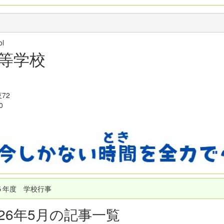
hool
等学校
72
0
５年度 学校行事
026年5月の記事一覧