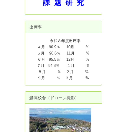
課 題 研 究
出席率
令和８年度出席率
４月 96.9％ 10月 %
５月 96.6％ 11月 %
６月 95.5％ 12月 %
７月 94.8
％ １月 ％
８月 ％ ２月 %
９月 ％ ３月 %
鰺高校舎（ドローン撮影）