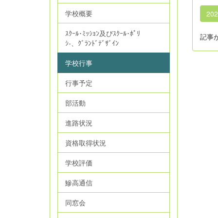
学校概要
20
ｽｸｰﾙ･ﾐｯｼｮﾝ及びｽｸｰﾙ･ﾎﾟﾘ
記事
ｼ‐、ｸﾞﾗﾝﾄﾞﾃﾞｻﾞｲﾝ
学校行事
行事予定
部活動
進路状況
資格取得状況
学校評価
鰺高通信
同窓会