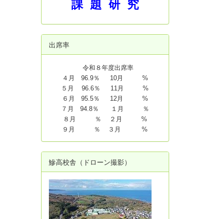
課 題 研 究
出席率
令和８年度出席率
４月 96.9％ 10月 %
５月 96.6％ 11月 %
６月 95.5％ 12月 %
７月 94.8
％ １月 ％
８月 ％ ２月 %
９月 ％ ３月 %
鰺高校舎（ドローン撮影）