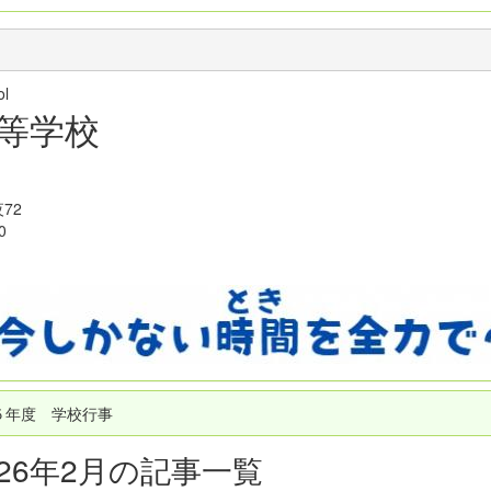
hool
等学校
72
0
５年度 学校行事
026年2月の記事一覧