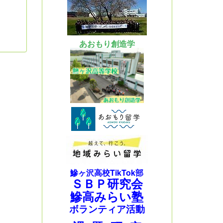
あおもり創造学
鰺ヶ沢高校TikTok部
ＳＢＰ研究会
鰺高みらい塾
ボランティア活動