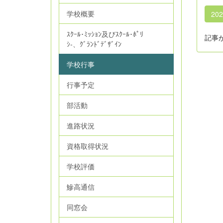
学校概要
20
ｽｸｰﾙ･ﾐｯｼｮﾝ及びｽｸｰﾙ･ﾎﾟﾘ
記事
ｼ‐、ｸﾞﾗﾝﾄﾞﾃﾞｻﾞｲﾝ
学校行事
行事予定
部活動
進路状況
資格取得状況
学校評価
鰺高通信
同窓会