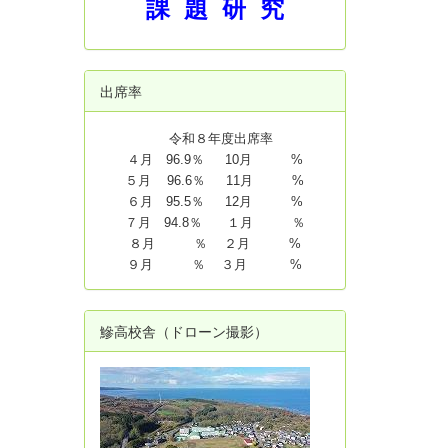
課 題 研 究
出席率
令和８年度出席率
４月 96.9％ 10月 %
５月 96.6％ 11月 %
６月 95.5％ 12月 %
７月 94.8
％ １月 ％
８月 ％ ２月 %
９月 ％ ３月 %
鰺高校舎（ドローン撮影）