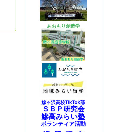
あおもり創造学
鰺ヶ沢高校TikTok部
ＳＢＰ研究会
鰺高みらい塾
ボランティア活動