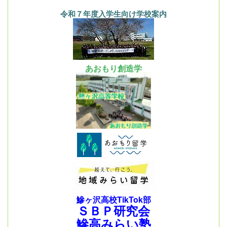
令和７年度入学生向け学校案内
あおもり創造学
鰺ヶ沢高校TikTok部
ＳＢＰ研究会
鰺高みらい塾