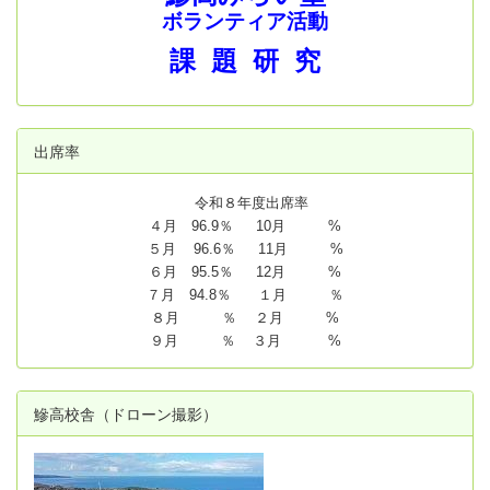
ボランティア活動
課 題 研 究
出席率
令和８年度出席率
４月 96.9％ 10月 %
５月 96.6％ 11月 %
６月 95.5％ 12月 %
７月 94.8
％ １月 ％
８月 ％ ２月 %
９月 ％ ３月 %
鰺高校舎（ドローン撮影）