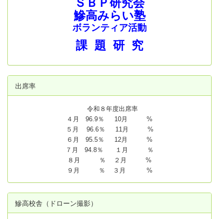
ＳＢＰ研究会
鰺高みらい塾
ボランティア活動
課 題 研 究
出席率
令和８年度出席率
４月 96.9％ 10月 %
５月 96.6％ 11月 %
６月 95.5％ 12月 %
７月 94.8
％ １月 ％
８月 ％ ２月 %
９月 ％ ３月 %
鰺高校舎（ドローン撮影）