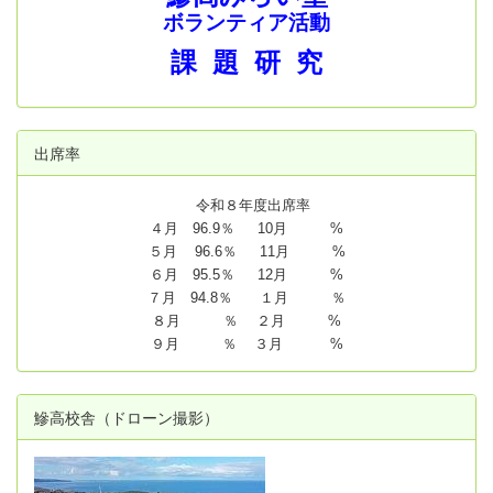
ボランティア活動
課 題 研 究
出席率
令和８年度出席率
４月 96.9％ 10月 %
５月 96.6％ 11月 %
６月 95.5％ 12月 %
７月 94.8
％ １月 ％
８月 ％ ２月 %
９月 ％ ３月 %
鰺高校舎（ドローン撮影）