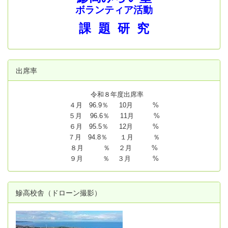
ボランティア活動
課 題 研 究
出席率
令和８年度出席率
４月 96.9％ 10月 %
５月 96.6％ 11月 %
６月 95.5％ 12月 %
７月 94.8
％ １月 ％
８月 ％ ２月 %
９月 ％ ３月 %
鰺高校舎（ドローン撮影）