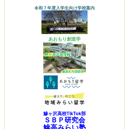
令和７年度入学生向け学校案内
あおもり創造学
鰺ヶ沢高校TikTok部
ＳＢＰ研究会
鰺高みらい塾