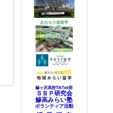
あおもり創造学
鰺ヶ沢高校TikTok部
ＳＢＰ研究会
鰺高みらい塾
ボランティア活動