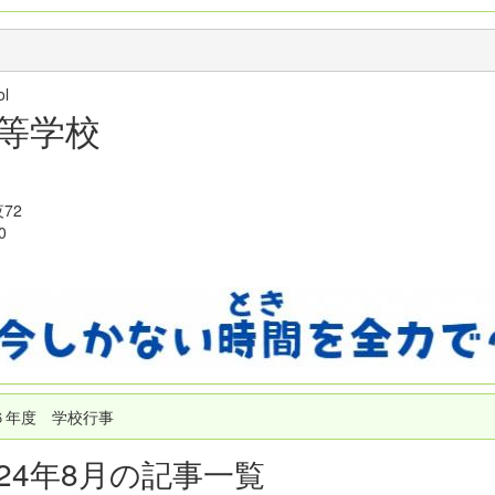
hool
等学校
72
0
６年度 学校行事
024年8月の記事一覧