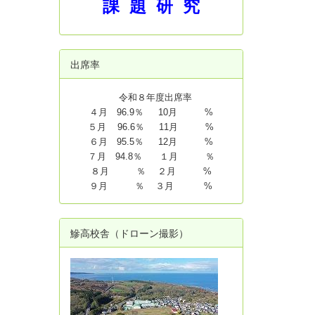
課 題 研 究
出席率
令和８年度出席率
４月 96.9％ 10月 %
５月 96.6％ 11月 %
６月 95.5％ 12月 %
７月 94.8
％ １月 ％
８月 ％ ２月 %
９月 ％ ３月 %
鰺高校舎（ドローン撮影）