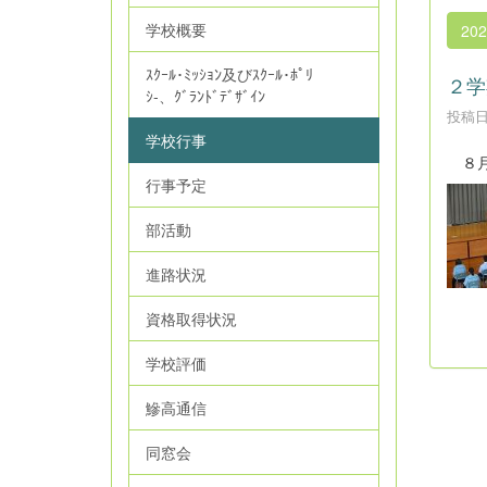
学校概要
20
ｽｸｰﾙ･ﾐｯｼｮﾝ及びｽｸｰﾙ･ﾎﾟﾘ
２学
ｼ‐、ｸﾞﾗﾝﾄﾞﾃﾞｻﾞｲﾝ
投稿日時
学校行事
８月
行事予定
部活動
進路状況
資格取得状況
学校評価
鰺高通信
同窓会