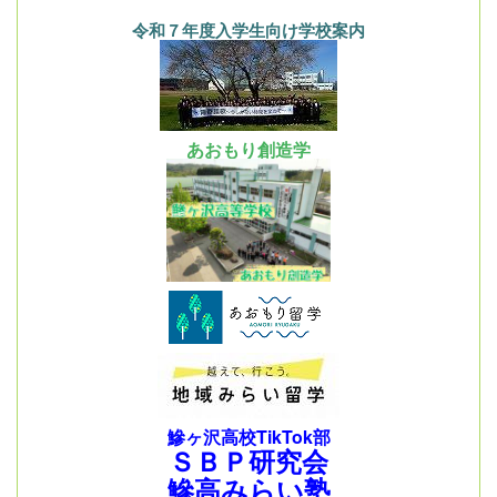
令和７年度入学生向け学校案内
あおもり創造学
鰺ヶ沢高校TikTok部
ＳＢＰ研究会
鰺高みらい塾