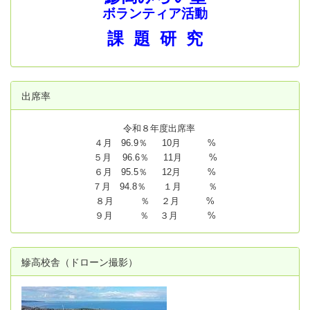
ボランティア活動
課 題 研 究
出席率
令和８年度出席率
４月 96.9％ 10月 %
５月 96.6％ 11月 %
６月 95.5％ 12月 %
７月 94.8
％ １月 ％
８月 ％ ２月 %
９月 ％ ３月 %
鰺高校舎（ドローン撮影）