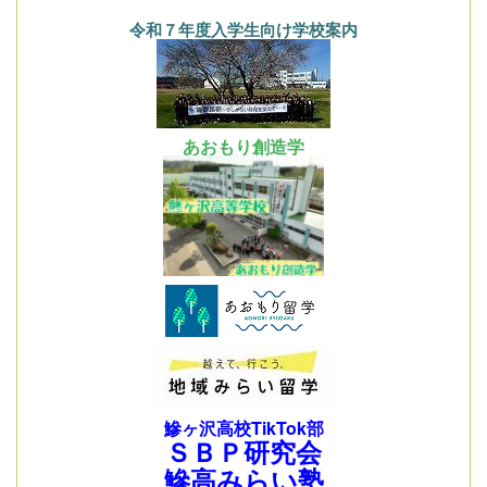
令和７年度入学生向け学校案内
あおもり創造学
鰺ヶ沢高校TikTok部
ＳＢＰ研究会
鰺高みらい塾