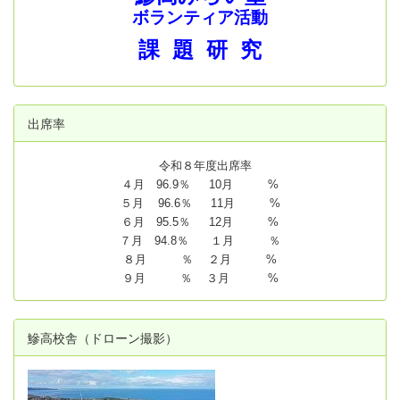
ボランティア活動
課 題 研 究
出席率
令和８年度出席率
４月 96.9％ 10月 %
５月 96.6％ 11月 %
６月 95.5％ 12月 %
７月 94.8
％ １月 ％
８月 ％ ２月 %
９月 ％ ３月 %
鰺高校舎（ドローン撮影）