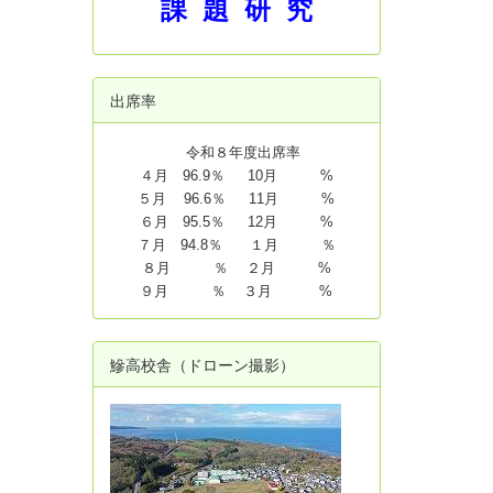
課 題 研 究
出席率
令和８年度出席率
４月 96.9％ 10月 %
５月 96.6％ 11月 %
６月 95.5％ 12月 %
７月 94.8
％ １月 ％
８月 ％ ２月 %
９月 ％ ３月 %
鰺高校舎（ドローン撮影）