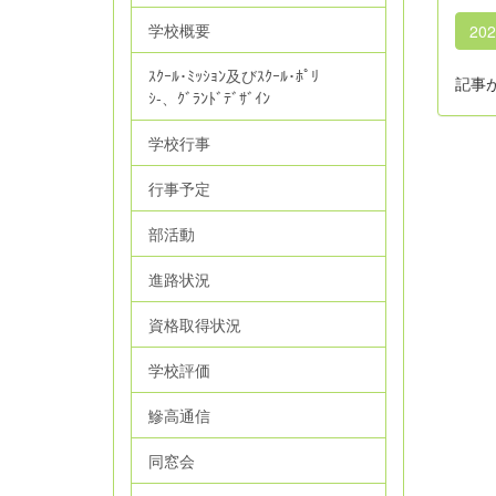
学校概要
20
ｽｸｰﾙ･ﾐｯｼｮﾝ及びｽｸｰﾙ･ﾎﾟﾘ
記事
ｼ‐、ｸﾞﾗﾝﾄﾞﾃﾞｻﾞｲﾝ
学校行事
行事予定
部活動
進路状況
資格取得状況
学校評価
鰺高通信
同窓会