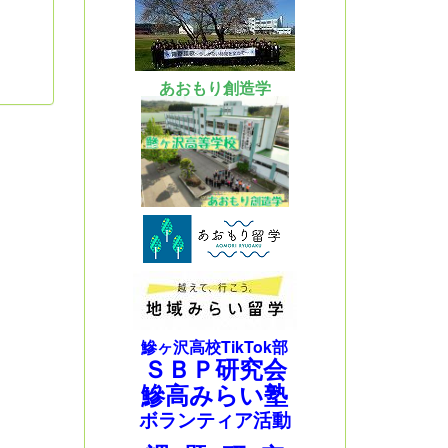
あおもり創造学
鰺ヶ沢高校TikTok部
ＳＢＰ研究会
鰺高みらい塾
ボランティア活動