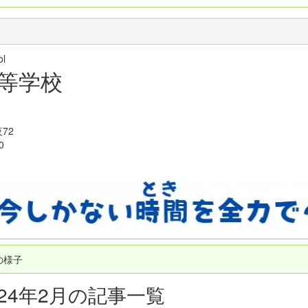
hool
等学校
72
0
の様子
024年2月の記事一覧